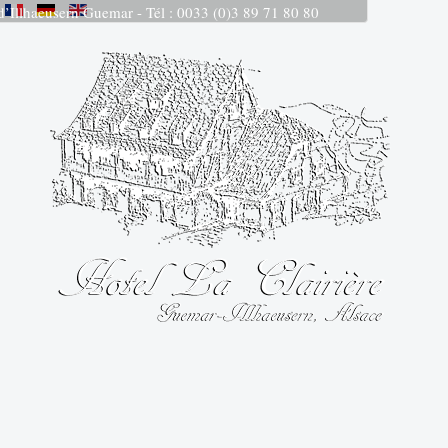
 d’Illhaeusern Guemar - Tél : 0033 (0)3 89 71 80 80