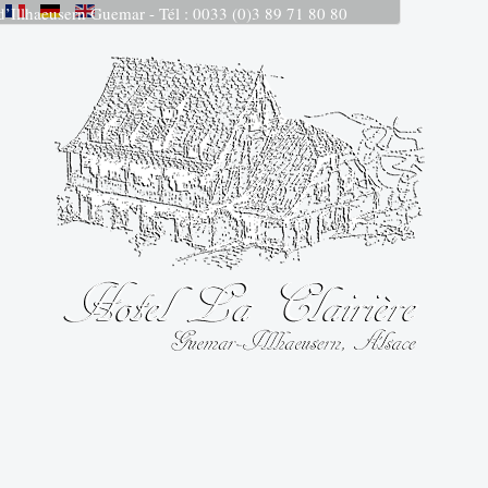
 d’Illhaeusern Guemar - Tél : 0033 (0)3 89 71 80 80