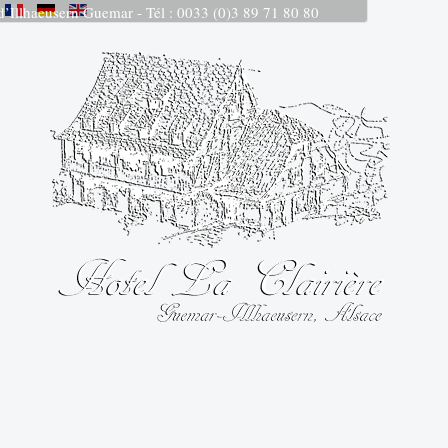
 d’Illhaeusern Guemar - Tél : 0033 (0)3 89 71 80 80